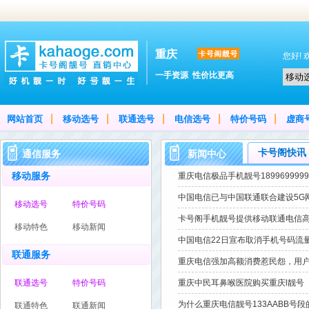
重庆
您好!
一手资源 性价比更高
|
|
|
|
|
网站首页
移动选号
联通选号
电信选号
特价号码
虚商
卡号阁快讯
通信服务
新闻中心
移动服务
重庆电信极品手机靓号1899699999
中国电信已与中国联通联合建设5G
移动选号
特价号码
卡号阁手机靓号提供移动联通电信
移动特色
移动新闻
中国电信22日宣布取消手机号码流
联通服务
重庆电信强加高额消费惹民怨，用
联通选号
特价号码
重庆中民耳鼻喉医院购买重庆l靓号
[公告]
座机欠费问题
为什么重庆电信靓号133AABB号
联通特色
联通新闻