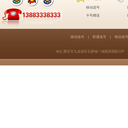
卡号阁:
你好，没有。
移动选号
2019-06-25 14:16:39
卡号赠送
[公告]
求尾号92866的号码
黄女士:
移动选号
|
联通选号
|
电信选
求尾号92866的号码..
卡号阁:
你好，感谢对我们卡号阁的关
注。没有找到自己想要的号码，可以
地址:重庆市九龙坡区石桥铺一城精英国际10F
添加我们微信13883338333
2019-06-11 17:51:13
[公告]
电信靓号吧
刘智新:
这个价格能卖多少 想卖了..
卡号阁:
你好，感谢对我们卡号阁的关
注，建议你直接拨打我们客服热线。
2019-01-04 08:23:54
[公告]
重庆第一批老号，要139083的
张力:
想买一张重庆本地的1390的..
卡号阁:
你好，老师。感谢对我们卡号