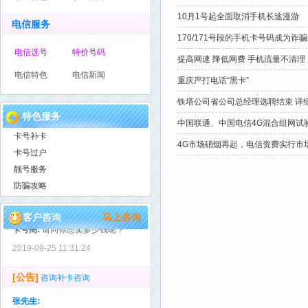
朱向阳:
我从来没装过座机电话咋发来短..
10月1号起全面取消手机长途漫游
电信服务
卡号阁:
这个我们也不清楚
170/171号段的手机卡号码成为诈
2021-11-26 20:15:27
电信选号
特价号码
提高网速 降低网费 手机流量不清理
[公告]
电信特色
电信新闻
靓号出售啊
重庆严打电话“黑卡”
刘智:
铁塔公司省公司总经理选聘结束 详
1万可以不 无抵消..
特色服务
中国联通、中国电信4G混合组网试
卡号阁:
电信的无法收啊！
卡号补卡
4G市场硝烟再起，电信资费实行市
2021-03-27 20:53:57
卡号过户
靓号服务
[公告]
1390826开头的重庆老号段，多少回收？号码无抵消，无4
防骗攻略
邓先生:
1390826开头的重庆老号..
客户咨询
马上咨询
卡号阁:
请问你想卖多少钱呢？
2019-09-25 11:31:24
[公告]
咨询补卡咨询
张先生: