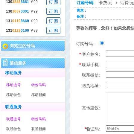
130
3235
8881
￥99
订购号码:
卡费:
元
+
话费:
元
寓意：
130
3637
0001
￥99
备注：
131
0119
8668
￥99
尊敬的顾客，您好！如果您想快速
131
0129
0166
￥99
订购号码:
浏览过的号码
*
客户姓名:
通信服务
*
联系手机:
移动服务
联系微信:
移动选号
特价号码
送货地址:
移动特色
移动新闻
联通服务
其他建议:
联通选号
特价号码
*
验证码:
联通特色
联通新闻